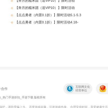
【奔月的糯米团（送VIP10）】限时活动
4.11-4.17
【奔月的糯米团（送VIP10）】限时活动
4.11-4.17
【点点勇者（内置0.1折）】限时活动5.1-5.3
【点点勇者（内置0.1折）】限时活动4.18-
4.21
互联网文化
务合作
经营单位
游戏平台_热门手游折扣_手游下载 版权所有
保护，谨防受骗上当。 适度游戏益脑，沉迷游戏伤身。 合理安排时间，享受健康生活