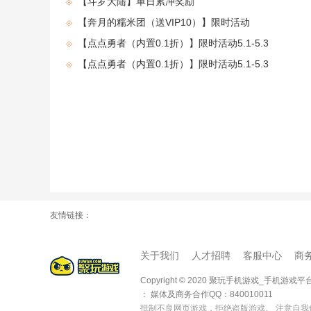
【斗罗大陆】单日累冲奖励
【奔月的糯米团（送VIP10）】限时活动
4.11-4.17
【点点勇者（内置0.1折）】限时活动5.1-5.3
【点点勇者（内置0.1折）】限时活动5.1-5.3
友情链接：
关于我们
人才招聘
客服中心
商
Copyright © 2020 聚玩手机游戏_手机
： 媒体及商务合作QQ：840010011
抵制不良网页游戏，拒绝盗版游戏。 注意自我