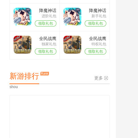
降魔神话
降魔神话
进阶礼包
新手礼包
（满V元宝天
（满V元宝天
天送）
天送）
领取礼包
领取礼包
全民战鹰
全民战鹰
独家礼包
特权礼包
（GM充值全
（GM充值全
免）
免）
领取礼包
领取礼包
新游排行
更多
shou