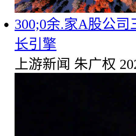
300;0余.家A股
长引擎
上游新闻
朱广权
20