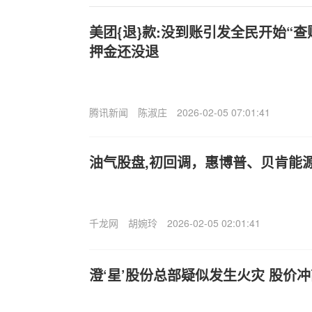
美团{退}款:没到账引发全民开始“查账
押金还没退
腾讯新闻
陈淑庄
2026-02-05 07:01:41
油气股盘,初回调，惠博普、贝肯能源
千龙网
胡婉玲
2026-02-05 02:01:41
澄‘星’股份总部疑似发生火灾 股价