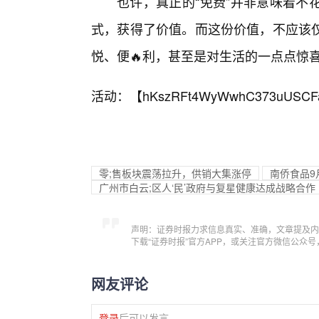
也许，真正的“免费”并非意味着不
式，获得了价值。而这份价值，不应该
悦、便🔥利，甚至是对生活的一点点惊
活动：【
hKszRFt4WyWwhC373uUSCF
零;售板块震荡拉升，供销大集涨停
南侨食品9
广州市白云;区人‘民’政府与复星健康达成战略合作
声明：证券时报力求信息真实、准确，文章提及内
下载“证券时报”官方APP，或关注官方微信公众
网友评论
登录
后可以发言