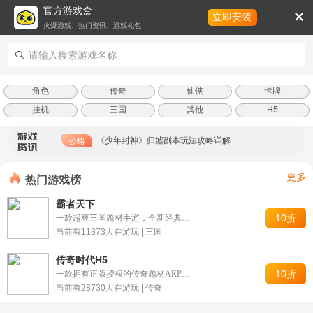
官方游戏盒
立即安装
火爆游戏、热门资讯、游戏礼包
【斗罗大陆】单日累冲奖励
活动
角色
传奇
仙侠
卡牌
挂机
三国
其他
H5
《少年封神》新版本“仙装”功能详解
公略
《少年封神》归墟副本玩法攻略详解
公略
【斗罗大陆】龙骨闪避流魂环搭配 蓝电霸王龙魂师必看
公略
更多
热门游戏榜
【奔月的糯米团（送VIP10）】限时活动4.11-4.17
活动
霸者天下
10折
一款超爽三国题材手游，全新经典三职业：虎贲、焱君、司命。
【奔月的糯米团（送VIP10）】限时活动4.11-4.17
活动
当前有11373人在游玩 | 三国
【奔月的糯米团（送VIP10）】限时活动4.11-4.17
活动
传奇时代H5
10折
一款拥有正版授权的传奇题材ARPG网页游戏
【点点勇者（内置0.1折）】限时活动4.18-4.21
当前有28730人在游玩 | 传奇
活动