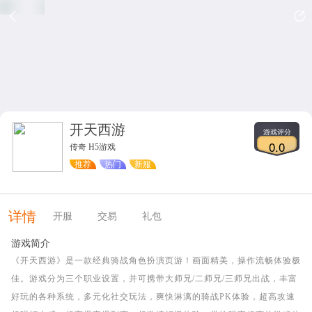
开天西游
游戏评分
0.0
传奇 H5游戏
推荐
热门
新服
详情
开服
交易
礼包
游戏简介
《开天西游》是一款经典骑战角色扮演页游！画面精美，操作流畅体验极
佳。游戏分为三个职业设置，并可携带大师兄/二师兄/三师兄出战，丰富
好玩的各种系统，多元化社交玩法，爽快淋漓的骑战PK体验，超高攻速