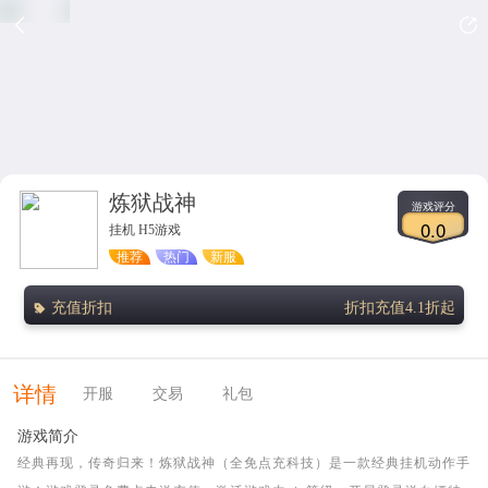
炼狱战神
游戏评分
0.0
挂机 H5游戏
推荐
热门
新服
充值折扣
折扣充值4.1折起
详情
开服
交易
礼包
游戏简介
经典再现，传奇归来！炼狱战神（全免点充科技）是一款经典挂机动作手