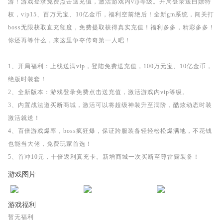
游！游戏登录免费点击送充值，激活游戏内vip等级。开局登录送白嫖特
权，vip15、百万元宝、10亿金币，福利空前绝后！全新gm系统，闯关打
boss无限获取直充额度，免费提取获得真实充值！福利多多，精彩多多！
你还再等什么，来这里争夺传奇第一人吧！
1、开局福利：上线送满vip，登陆免费送充值，100万元宝、10亿金币，
绝版时装套！
2、全新版本：游戏登录免费点击送充值，激活游戏内vip等级。
3、内置战法道买断商城，激活可以将超级神装升至满阶，酷炫动态时装
激活就送！
4、百倍游戏爆率，boss疯狂爆，保证跨服装备轻轻松松爆满地，不花钱
也能当大佬，免费玩家首选！
5、首冲10元，十倍返利真充卡。新增商城一次买断至尊雷霆装备！
游戏图片
游戏福利
暂无福利